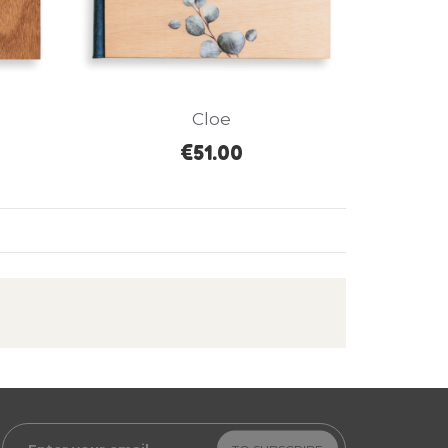
Cloe
€51.00