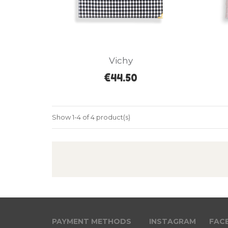
Vichy
€44.50
Show 1-4 of 4 product(s)
PAYMENT METHODS
INSTAGRAM
FAC